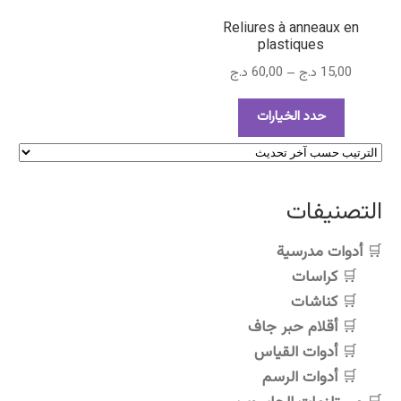
Reliures à anneaux en
plastiques
نطاق
15,00
د.ج
–
60,00
د.ج
السعر:
هناك
من
حدد الخيارات
العديد
من
خلال
الأشكال
المختلفة
التصنيفات
لهذا
المنتج.
أدوات مدرسية
يمكن
كراسات
اختيار
كناشات
الخيارات
على
أقلام حبر جاف
صفحة
أدوات القياس
المنتج
أدوات الرسم