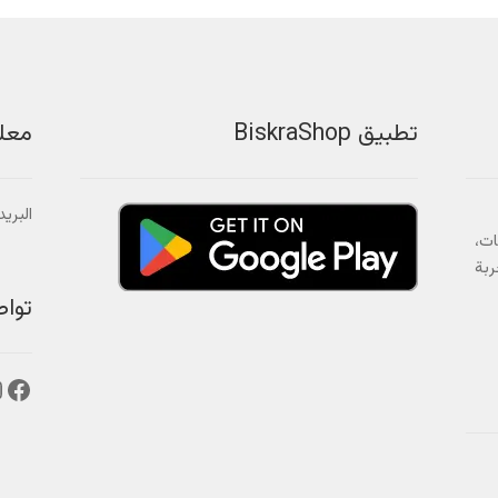
تطبيق BiskraShop
معل
البريد الالك
ات،
ربة
توا
فيس
إ