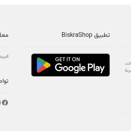
تطبيق BiskraShop
معل
البريد الالك
ات،
ربة
توا
فيس
إ