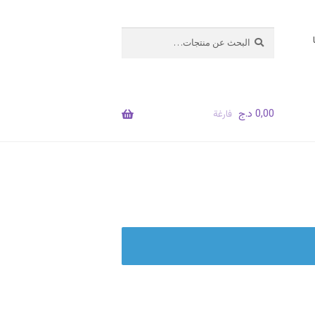
البحث
بحث
عن:
0,00
د.ج
فارغة