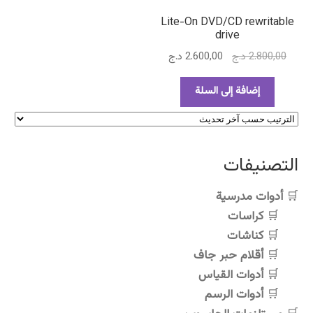
Lite-On DVD/CD rewritable
drive
السعر
السعر
2.800,00
د.ج
2.600,00
د.ج
الأصلي
الحالي
هو:
هو:
إضافة إلى السلة
2.800,00 د.ج.
2.600,00 د.ج.
التصنيفات
أدوات مدرسية
كراسات
كناشات
أقلام حبر جاف
أدوات القياس
أدوات الرسم