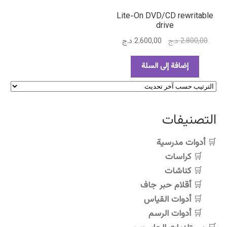
Lite-On DVD/CD rewritable
drive
السعر
السعر
2.800,00
د.ج
2.600,00
د.ج
الأصلي
الحالي
هو:
هو:
إضافة إلى السلة
2.800,00 د.ج.
2.600,00 د.ج.
التصنيفات
أدوات مدرسية
كراسات
كناشات
أقلام حبر جاف
أدوات القياس
أدوات الرسم