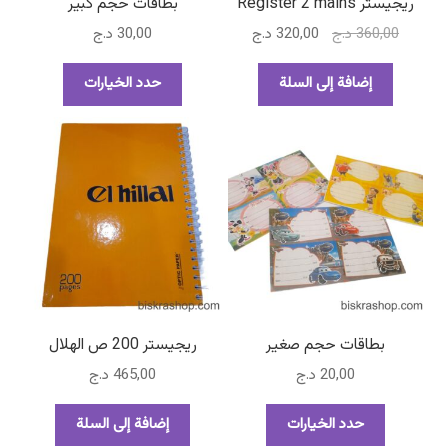
ريجيستر Register 2 mains
بطاقات حجم كبير
المنتج
السعر
السعر
360,00
د.ج
320,00
د.ج
30,00
د.ج
الأصلي
الحالي
هناك
هو:
هو:
إضافة إلى السلة
حدد الخيارات
العديد
360,00 د.ج.
320,00 د.ج.
من
الأشكال
المختلفة
لهذا
المنتج.
يمكن
اختيار
الخيارات
على
صفحة
بطاقات حجم صغير
ريجيستر 200 ص الهلال
المنتج
20,00
د.ج
465,00
د.ج
هناك
حدد الخيارات
إضافة إلى السلة
العديد