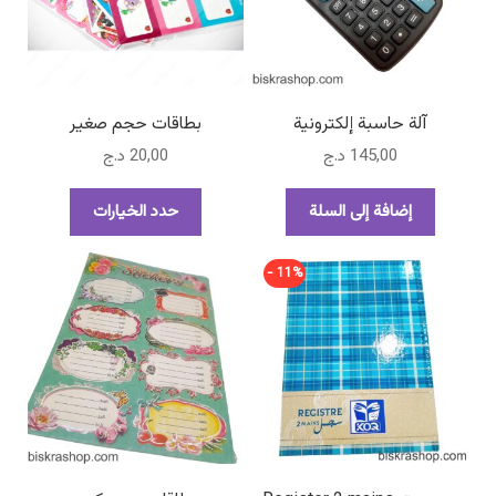
تصنيفات أخرى
حسابي
آلة حاسبة إلكترونية
بطاقات حجم صغير
سلة المشتريات
145,00
د.ج
20,00
د.ج
هناك
إضافة إلى السلة
حدد الخيارات
العديد
من
11% -
الأشكال
المختلفة
لهذا
المنتج.
يمكن
اختيار
الخيارات
على
صفحة