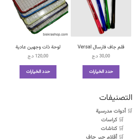
لهذا
المنتج.
يمكن
اختيار
الخيارات
على
صفحة
قلم جاف فارسال Versal
لوحة ذات وجهين عادية
المنتج
30,00
د.ج
120,00
د.ج
هناك
هناك
حدد الخيارات
حدد الخيارات
العديد
العديد
من
من
الأشكال
الأشكال
التصنيفات
المختلفة
المختلفة
لهذا
لهذا
أدوات مدرسية
المنتج.
المنتج.
كراسات
يمكن
يمكن
اختيار
اختيار
كناشات
الخيارات
الخيارات
أقلام حبر جاف