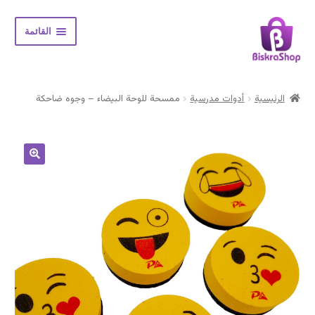
Skip
Skip
القائمة
to
to
navigation
content
الرئيسية
الرئيسية
أدوات مدرسية
ممسحة للوحة البيضاء – وجوه ضاحكة
Expand
المتجر
child
menu
حسابي
سلة المشتريات