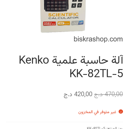
آلة حاسبة علمية Kenko
KK-82TL-5
السعر
السعر
470,00
د.ج
420,00
د.ج
الأصلي
الحالي
غير متوفر في المخزون
هو:
هو:
470,00 د.ج.
420,00 د.ج.
رمز المنتج:
KK-82TL-5