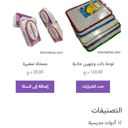
من
الأشكال
المختلفة
لهذا
المنتج.
يمكن
اختيار
الخيارات
على
صفحة
لوحة ذات وجهين عادية
ممحاة صغيرة
المنتج
120,00
د.ج
20,00
د.ج
هناك
حدد الخيارات
إضافة إلى السلة
العديد
من
الأشكال
التصنيفات
المختلفة
لهذا
أدوات مدرسية
المنتج.