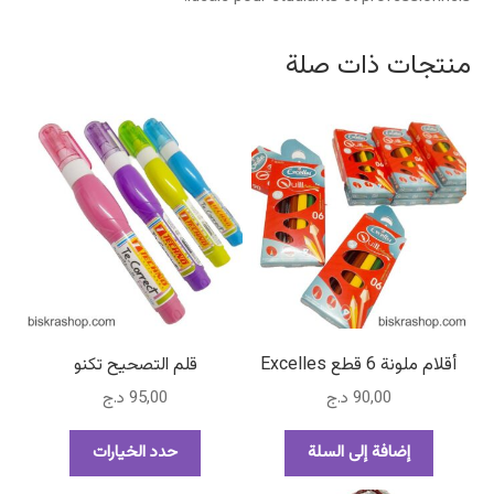
منتجات ذات صلة
أقلام ملونة 6 قطع Excelles
قلم التصحيح تكنو
90,00
د.ج
95,00
د.ج
هناك
إضافة إلى السلة
حدد الخيارات
العديد