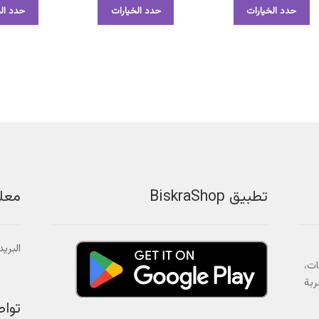
هناك
هناك
حدد الخيارات
حدد الخيارات
حدد الخ
العديد
العديد
من
من
الأشكال
الأشكال
المختلفة
المختلفة
لهذا
لهذا
المنتج.
المنتج.
يمكن
يمكن
اختيار
اختيار
الخيارات
الخيارات
على
على
صفحة
صفحة
المنتج
المنتج
تطبيق BiskraShop
معل
البريد الالك
ات،
ربة
توا