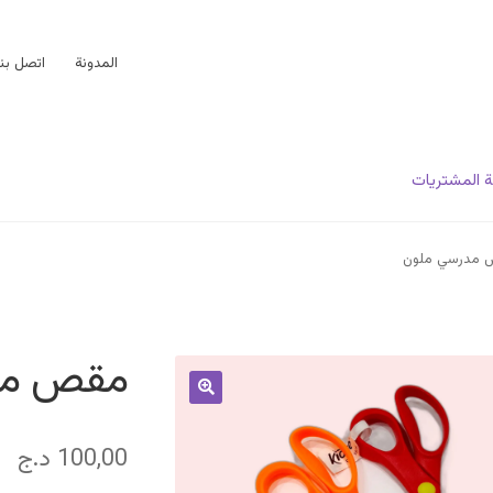
المدونة
اتصل بنا
 المشتريات
مدرسي ملون
مقص مد
100,00
د.ج