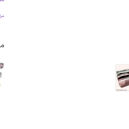
معل
مرا
من
م