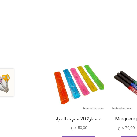
Marqueur
مسطرة 20 سم مطاطية
نطاق
70,00
د.ج
50,00
د.ج
السعر: