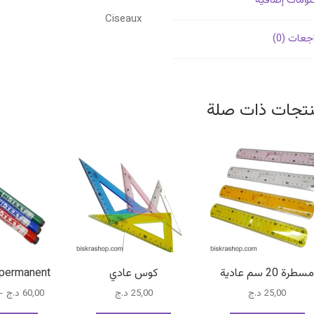
ومات إضافية
Ciseaux
جعات (0)
تجات ذات صلة
سطرة 20 سم عادية
كوس عادي
 permanent
25,00
د.ج
25,00
د.ج
60,00
د.ج
–