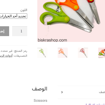
اللون
كمية
إضا
مقص
مدرسي
ملون
رمز المنتج:
غير محدد
التصنيفات:
أدوات الر
الوصف
وصف
Scissors