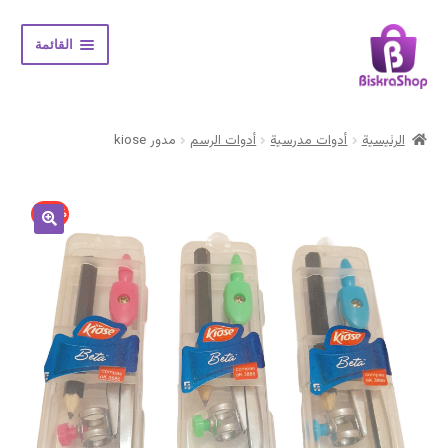
Skip
Skip
القائمة
to
to
navigation
content
الرئيسية
الرئيسية
أدوات مدرسية
أدوات الرسم
مدور kiose
Expand
المتجر
child
menu
حسابي
15% -
سلة المشتريات