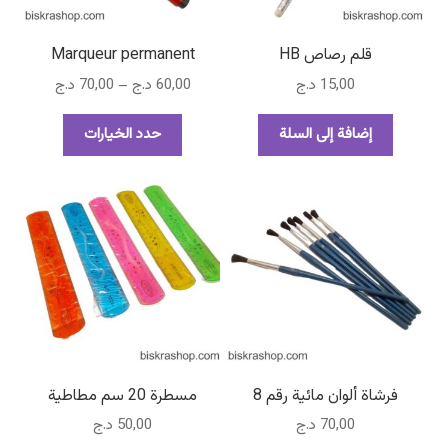
قلم رصاص HB
Marqueur permanent
نطاق
15,00
د.ج
60,00
د.ج
–
70,00
د.ج
السعر:
هناك
من
إضافة إلى السلة
حدد الخيارات
العديد
من
خلال
الأشكال
المختلفة
لهذا
المنتج.
يمكن
اختيار
الخيارات
على
صفحة
فرشاة ألوان مائية رقم 8
مسطرة 20 سم مطاطية
المنتج
70,00
د.ج
50,00
د.ج