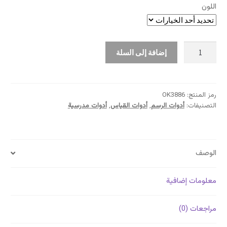
هو:
هو:
اللون
130,00 د.ج.
110,00 د.ج.
كمية
إضافة إلى السلة
مدور
kiose
رمز المنتج:
OK3886
التصنيفات:
أدوات الرسم
,
أدوات القياس
,
أدوات مدرسية
الوصف
معلومات إضافية
مراجعات (0)