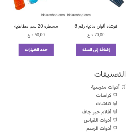
اختيار
الخيارات
على
صفحة
فرشاة ألوان مائية رقم 8
مسطرة 20 سم مطاطية
المنتج
70,00
د.ج
50,00
د.ج
هناك
إضافة إلى السلة
حدد الخيارات
العديد
من
الأشكال
التصنيفات
المختلفة
لهذا
أدوات مدرسية
المنتج.
كراسات
يمكن
اختيار
كناشات
الخيارات
أقلام حبر جاف
على
أدوات القياس
صفحة
أدوات الرسم
المنتج