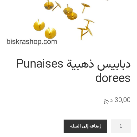
دبابيس ذهبية Punaises
dorees
30,00
د.ج
كمية
إضافة إلى السلة
دبابيس