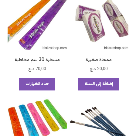
ممحاة صغيرة
مسطرة 30 سم مطاطية
20,00
د.ج
70,00
د.ج
هناك
إضافة إلى السلة
حدد الخيارات
العديد
من
الأشكال
المختلفة
لهذا
المنتج.
يمكن