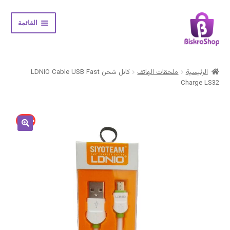
Skip
Skip
القائمة
to
to
navigation
content
الرئيسية
الرئيسية
ملحقات الهاتف
كابل شحن LDNIO Cable USB Fast
Expand
Charge LS32
المتجر
child
menu
حسابي
14% -
سلة المشتريات