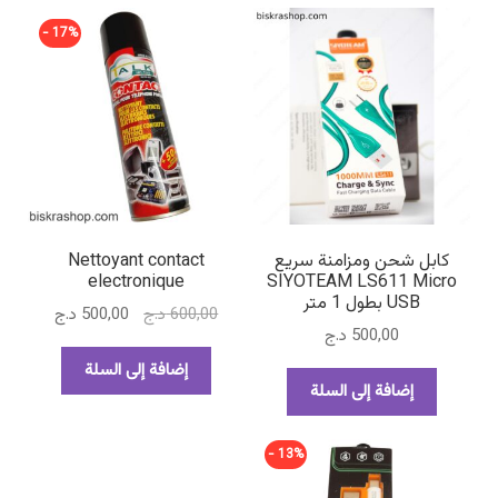
17% -
كابل شحن ومزامنة سريع
Nettoyant contact
electronique
SIYOTEAM LS611 Micro
USB بطول 1 متر
السعر
السعر
600,00
د.ج
500,00
د.ج
500,00
د.ج
الأصلي
الحالي
هو:
هو:
إضافة إلى السلة
إضافة إلى السلة
600,00 د.ج.
500,00 د.ج.
13% -