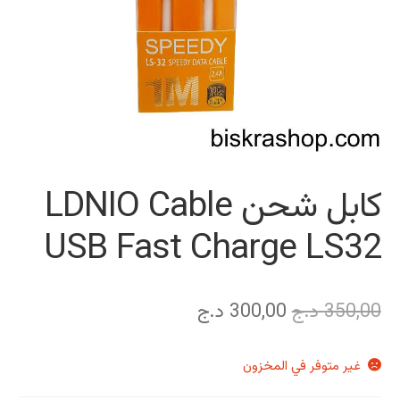
كابل شحن LDNIO Cable
USB Fast Charge LS32
السعر
السعر
350,00
د.ج
300,00
د.ج
الأصلي
الحالي
غير متوفر في المخزون
هو:
هو: