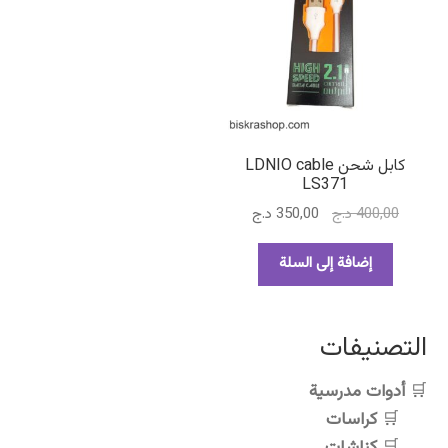
كابل شحن LDNIO cable
LS371
السعر
السعر
400,00
د.ج
350,00
د.ج
الأصلي
الحالي
هو:
هو:
إضافة إلى السلة
400,00 د.ج.
350,00 د.ج.
التصنيفات
أدوات مدرسية
كراسات
كناشات