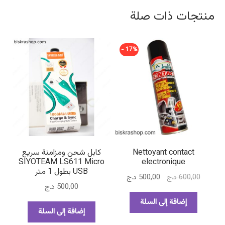
منتجات ذات صلة
17% -
Nettoyant contact
كابل شحن ومزامنة سريع
SIYOTEAM LS611 Micro
electronique
USB بطول 1 متر
السعر
السعر
600,00
د.ج
500,00
د.ج
500,00
د.ج
الأصلي
الحالي
هو:
هو:
إضافة إلى السلة
إضافة إلى السلة
600,00 د.ج.
500,00 د.ج.