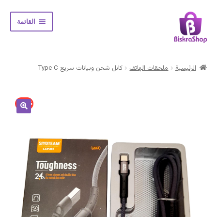
Skip
Skip
القائمة
to
to
navigation
content
الرئيسية
الرئيسية
ملحقات الهاتف
كابل شحن وبيانات سريع Type C
Expand
المتجر
child
menu
حسابي
17% -
سلة المشتريات