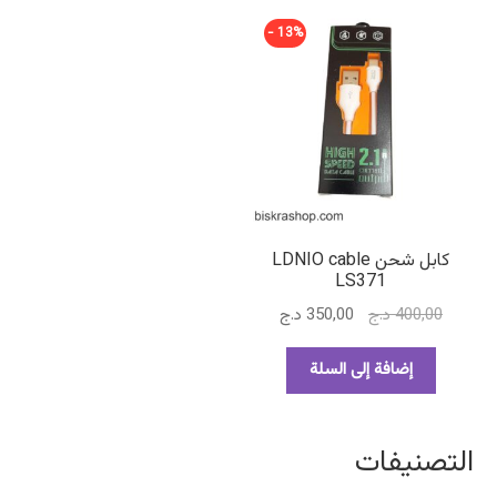
13% -
كابل شحن LDNIO cable
LS371
السعر
السعر
400,00
د.ج
350,00
د.ج
الأصلي
الحالي
هو:
هو:
إضافة إلى السلة
400,00 د.ج.
350,00 د.ج.
التصنيفات