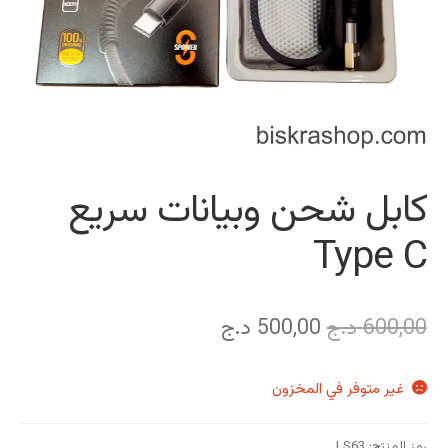
كابل شحن وبيانات سريع
Type C
السعر
السعر
600,00
د.ج
500,00
د.ج
الأصلي
الحالي
غير متوفر في المخزون
هو:
هو:
600,00 د.ج.
500,00 د.ج.
رمز المنتج:
LS63