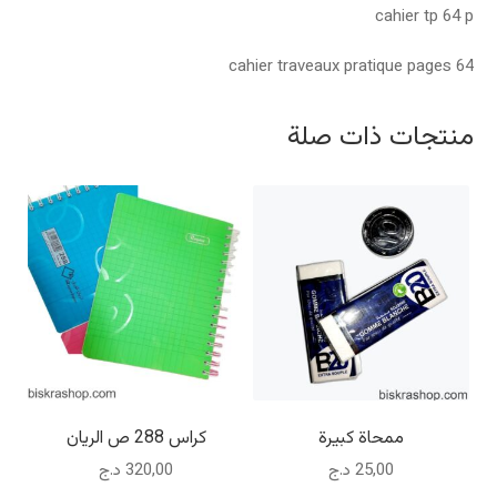
cahier tp 64 p
cahier traveaux pratique pages 64
منتجات ذات صلة
ممحاة كبيرة
كراس 288 ص الريان
25,00
د.ج
320,00
د.ج