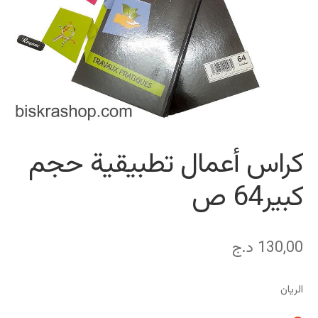
كراس أعمال تطبيقية حجم
كبير64 ص
130,00
د.ج
الريان