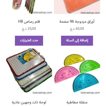
أوراق مزدوجة 96 صفحة
قلم رصاص HB
60,00
د.ج
25,00
د.ج
هناك
إضافة إلى السلة
حدد الخيارات
العديد
من
الأشكال
المختلفة
لهذا
المنتج.
يمكن
اختيار
الخيارات
على
صفحة
منقلة مطاطية
لوحة ذات وجهين عادية