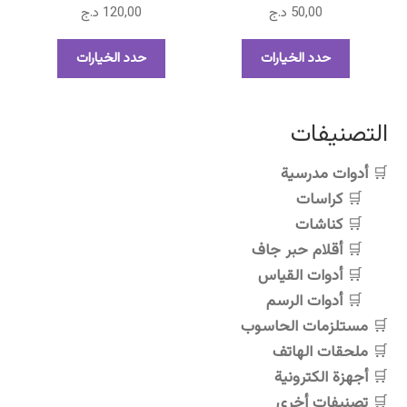
المنتج
50,00
د.ج
120,00
د.ج
هناك
هناك
حدد الخيارات
حدد الخيارات
العديد
العديد
من
من
الأشكال
الأشكال
التصنيفات
المختلفة
المختلفة
لهذا
لهذا
أدوات مدرسية
المنتج.
المنتج.
كراسات
يمكن
يمكن
اختيار
اختيار
كناشات
الخيارات
الخيارات
أقلام حبر جاف
على
على
أدوات القياس
صفحة
صفحة
أدوات الرسم
المنتج
المنتج
مستلزمات الحاسوب
ملحقات الهاتف
أجهزة الكترونية
تصنيفات أخرى