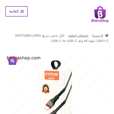
Skip
Skip
القائمة
to
to
navigation
content
الرئيسية
الرئيسية
ملحقات الهاتف
كابل شحن سريع SIYOTEAM LDNIO
Expand
LS631-C بقوة 65 واط USB-C to USB-C
المتجر
child
menu
حسابي
10% -
سلة المشتريات