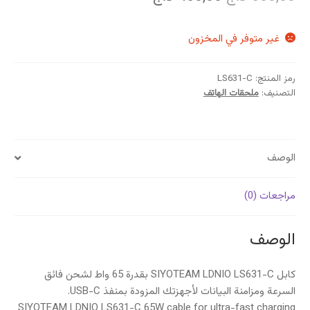
الأصلي
الحالي
غير متوفر في المخزون
هو:
هو:
500,00 د.ج.
450,00 د.ج.
رمز المنتج:
LS631-C
التصنيف:
ملحقات الهاتف
الوصف
مراجعات (0)
الوصف
كابل SIYOTEAM LDNIO LS631-C بقدرة 65 واط لشحن فائق
السرعة ومزامنة البيانات لأجهزتك المزودة بمنفذ USB-C.
SIYOTEAM LDNIO LS631-C 65W cable for ultra-fast charging