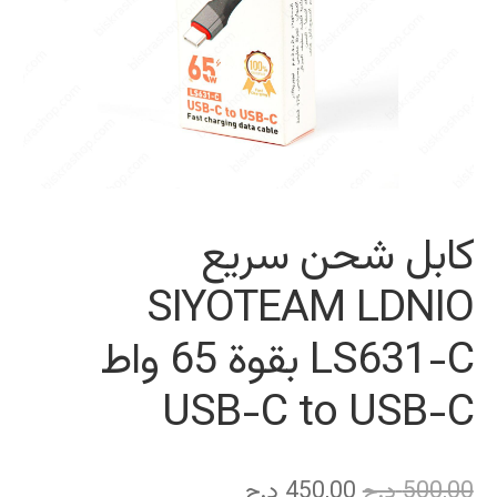
كابل شحن سريع
SIYOTEAM LDNIO
LS631-C بقوة 65 واط
USB-C to USB-C
السعر
السعر
500,00
د.ج
450,00
د.ج