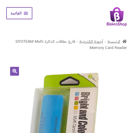
Skip
Skip
القائمة
to
to
navigation
content
الرئيسية
الرئيسية
أجهزة الكترونية
قارئ بطاقات الذاكرة SIYOTEAM Multi
Expand
Memory Card Reader
المتجر
child
menu
حسابي
سلة المشتريات