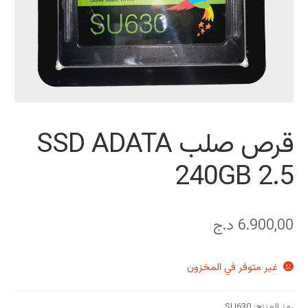
قرص صلب SSD ADATA
240GB 2.5
6.900,00
د.ج
غير متوفر في المخزون
رمز المنتج:
SU630