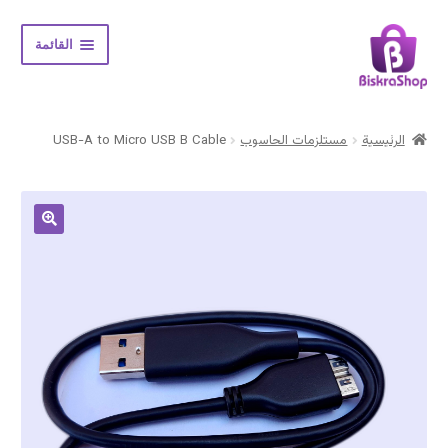
Skip
Skip
القائمة
to
to
navigation
content
الرئيسية
الرئيسية
مستلزمات الحاسوب
USB-A to Micro USB B Cable
Expand
المتجر
child
menu
حسابي
سلة المشتريات