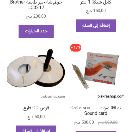
كابل شبكة 1 متر
خرطوشة حبر طابعة Brother
LC3217
150,00
د.ج
200,00
د.ج
إضافة إلى السلة
هناك
حدد الخيارات
العديد
من
17% -
الأشكال
المختلفة
لهذا
المنتج.
يمكن
اختيار
الخيارات
على
صفحة
بطاقة صوت – Carte son –
قرص CD فارغ
المنتج
Sound card
50,00
د.ج
السعر
السعر
600,00
د.ج
500,00
د.ج
الأصلي
الحالي
إضافة إلى السلة