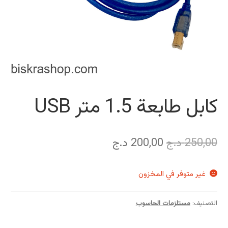
كابل طابعة 1.5 متر USB
السعر
السعر
250,00
د.ج
200,00
د.ج
الأصلي
الحالي
غير متوفر في المخزون
هو:
هو:
250,00 د.ج.
200,00 د.ج.
التصنيف:
مستلزمات الحاسوب