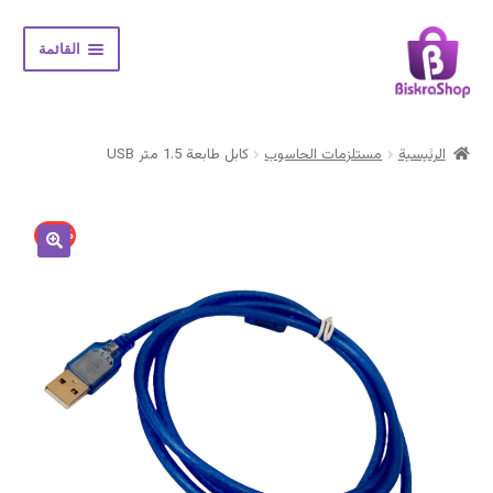
Skip
Skip
القائمة
to
to
navigation
content
الرئيسية
الرئيسية
مستلزمات الحاسوب
كابل طابعة 1.5 متر USB
Expand
المتجر
child
menu
حسابي
20% -
سلة المشتريات