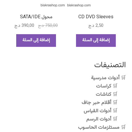
الخيارات
على
صفحة
CD DVD Sleeves
محول SATA/IDE
المنتج
السعر
السعر
2,50
د.ج
750,00
د.ج
390,00
د.ج
الأصلي
الحالي
هو:
هو:
إضافة إلى السلة
إضافة إلى السلة
750,00 د.ج.
390,00 د.ج.
التصنيفات
أدوات مدرسية
كراسات
كناشات
أقلام حبر جاف
أدوات القياس
أدوات الرسم
مستلزمات الحاسوب