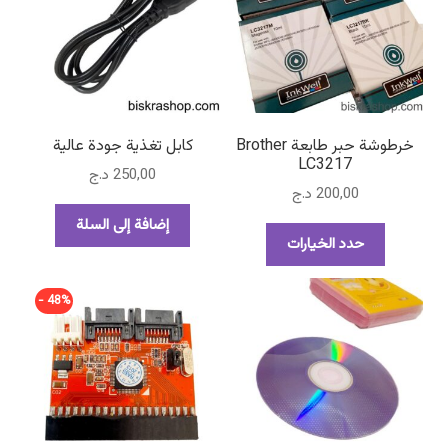
خرطوشة حبر طابعة Brother
كابل تغذية جودة عالية
LC3217
250,00
د.ج
200,00
د.ج
إضافة إلى السلة
هناك
حدد الخيارات
العديد
من
48% -
الأشكال
المختلفة
لهذا
المنتج.
يمكن
اختيار