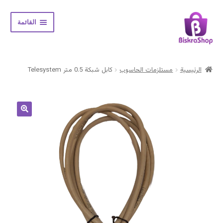
Skip
Skip
القائمة
to
to
navigation
content
الرئيسية
الرئيسية
مستلزمات الحاسوب
كابل شبكة 0.5 متر Telesystem
Expand
المتجر
child
menu
حسابي
سلة المشتريات