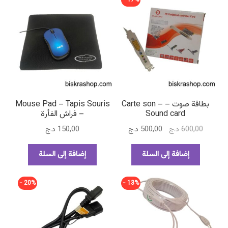
17% -
بطاقة صوت – Carte son –
Mouse Pad – Tapis Souris
Sound card
– فراش الفأرة
السعر
السعر
600,00
د.ج
500,00
د.ج
150,00
د.ج
الأصلي
الحالي
هو:
هو:
إضافة إلى السلة
إضافة إلى السلة
600,00 د.ج.
500,00 د.ج.
20% -
13% -