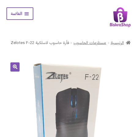
Skip
Skip
القائمة
to
to
navigation
content
الرئيسية
الرئيسية
مستلزمات الحاسوب
فأرة حاسوب لاسلكية Zelotes F-22
Expand
المتجر
child
menu
حسابي
سلة المشتريات