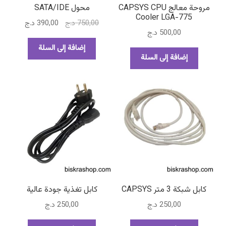
مروحة معالج CAPSYS CPU
محول SATA/IDE
Cooler LGA-775
السعر
السعر
750,00
د.ج
390,00
د.ج
500,00
د.ج
الأصلي
الحالي
هو:
هو:
إضافة إلى السلة
إضافة إلى السلة
750,00 د.ج.
390,00 د.ج.
كابل شبكة 3 متر CAPSYS
كابل تغذية جودة عالية
250,00
د.ج
250,00
د.ج