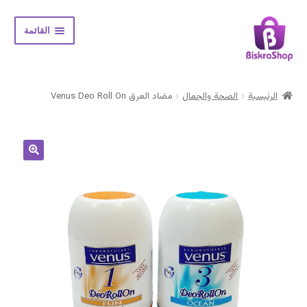
Skip
Skip
القائمة
to
to
navigation
content
الرئيسية
الرئيسية
الصحة والجمال
مضاد العرق Venus Deo Roll On
Expand
المتجر
child
menu
حسابي
سلة المشتريات