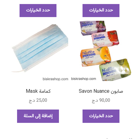
هناك
هناك
حدد الخيارات
حدد الخيارات
العديد
العديد
من
من
الأشكال
الأشكال
المختلفة
المختلفة
لهذا
لهذا
المنتج.
المنتج.
يمكن
يمكن
اختيار
اختيار
الخيارات
الخيارات
على
على
صفحة
صفحة
صابون Savon Nuance
كمامة Mask
المنتج
المنتج
90,00
د.ج
25,00
د.ج
هناك
حدد الخيارات
إضافة إلى السلة
العديد
من
الأشكال