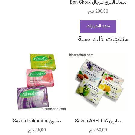
مضاد العرق للرجال Bon Choix
280,00
د.ج
هناك
حدد الخيارات
العديد
منتجات ذات صلة
من
الأشكال
المختلفة
لهذا
المنتج.
يمكن
اختيار
الخيارات
على
صفحة
المنتج
صابون Savon ABELLIA
صابون Savon Palmedor
60,00
د.ج
35,00
د.ج