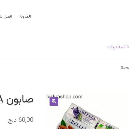
المدونة
اتصل بنا
 المشتريات
صابون Savon ABELLIA
60,00
د.ج