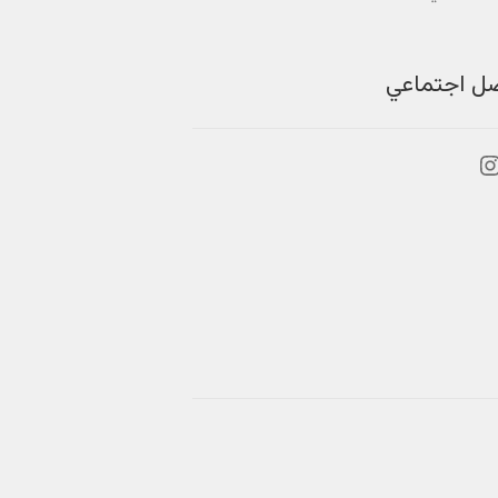
صل اجتماعي
بوك
نستجرام