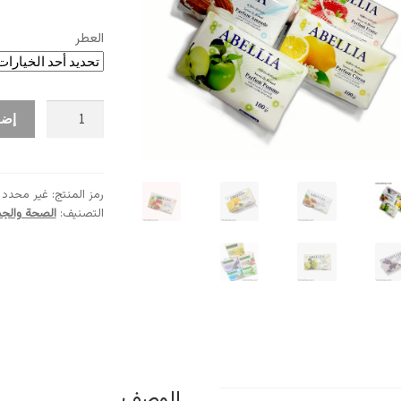
العطر
كمية
إضا
صابون
Savon
ABELLIA
رمز المنتج:
غير محدد
التصنيف:
الصحة والجم
الوصف