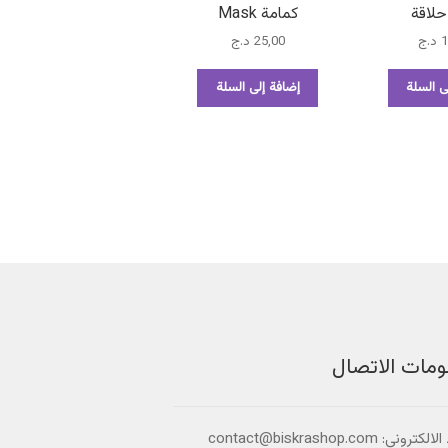
لاقة
كمامة Mask
1
د.ج
25,00
د.ج
ى السلة
إضافة إلى السلة
ومات الاتصال
تروني: contact@biskrashop.com