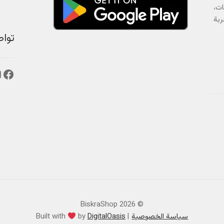
ات،
ربة
توا
فيس
إ
© BiskraShop 2026
سياسة الخصوصية
DigitalOasis
by
Built with