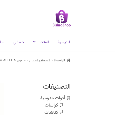
Skip
Skip
to
to
navigation
content
الرئيسية
المتجر
حسابي
سلة
الرئيسية
الصحة والجمال
صابون Savon ABELLIA
التصنيفات
أدوات مدرسية
كراسات
كناشات