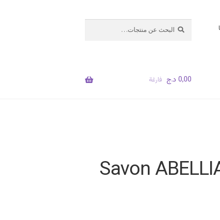
البحث
بحث
عن:
0,00
د.ج
فارغة