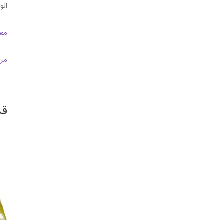
ال
معل
مرا
قد