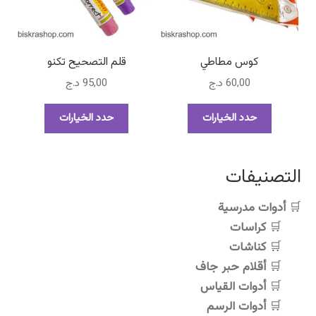
اختيار
الخيارات
على
صفحة
كوس مطاطي
قلم التصحيح تكنو
المنتج
60,00
د.ج
95,00
د.ج
هناك
هناك
حدد الخيارات
حدد الخيارات
العديد
العديد
من
من
الأشكال
الأشكال
التصنيفات
المختلفة
المختلفة
لهذا
لهذا
أدوات مدرسية
المنتج.
المنتج.
كراسات
يمكن
يمكن
اختيار
اختيار
كناشات
الخيارات
الخيارات
أقلام حبر جاف
على
على
أدوات القياس
صفحة
صفحة
أدوات الرسم
المنتج
المنتج