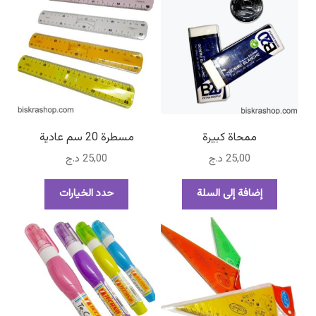
ممحاة كبيرة
مسطرة 20 سم عادية
25,00
د.ج
25,00
د.ج
هناك
إضافة إلى السلة
حدد الخيارات
العديد
من
الأشكال
المختلفة
لهذا
المنتج.
يمكن