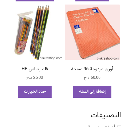
من
الأشكال
المختلفة
لهذا
المنتج.
يمكن
اختيار
الخيارات
على
صفحة
أوراق مزدوجة 96 صفحة
قلم رصاص HB
المنتج
60,00
د.ج
25,00
د.ج
هناك
إضافة إلى السلة
حدد الخيارات
العديد
من
الأشكال
التصنيفات
المختلفة
لهذا