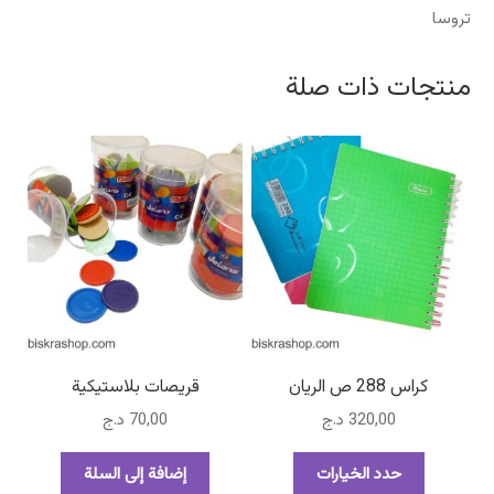
تروسا
منتجات ذات صلة
كراس 288 ص الريان
قريصات بلاستيكية
320,00
د.ج
70,00
د.ج
هناك
حدد الخيارات
إضافة إلى السلة
العديد