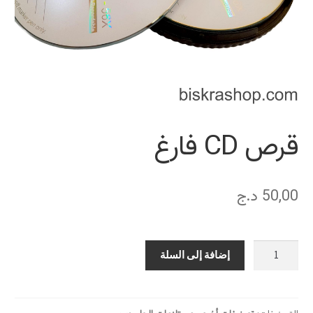
قرص CD فارغ
50,00
د.ج
كمية
إضافة إلى السلة
قرص
CD
فارغ