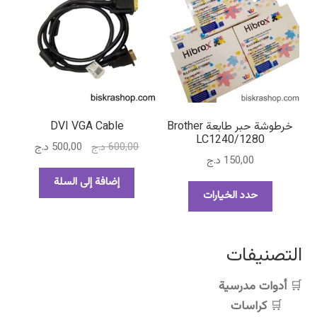
خرطوشة حبر طابعة Brother
DVI VGA Cable
LC1240/1280
السعر
السعر
600,00
د.ج
500,00
د.ج
150,00
د.ج
الأصلي
الحالي
هو:
هو:
إضافة إلى السلة
هناك
حدد الخيارات
600,00 د.ج.
500,00 د.ج.
العديد
من
الأشكال
التصنيفات
المختلفة
لهذا
أدوات مدرسية
المنتج.
كراسات
يمكن