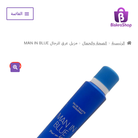
Skip
Skip
القائمة
to
to
navigation
content
الرئيسية
الرئيسية
الصحة والجمال
مزيل عرق للرجال MAN IN BLUE
Expand
المتجر
child
menu
حسابي
14% -
سلة المشتريات