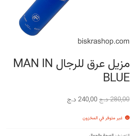
مزيل عرق للرجال MAN IN
BLUE
السعر
السعر
280,00
د.ج
240,00
د.ج
الأصلي
الحالي
غير متوفر في المخزون
هو:
هو:
280,00 د.ج.
240,00 د.ج.
التصنيف:
الصحة والجمال