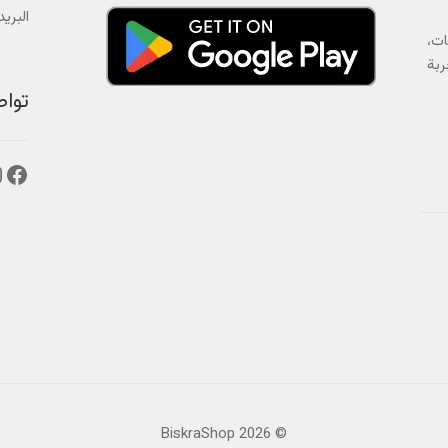
البريد الالك
ات،
ربة
توا
فيس
إ
© BiskraShop 2026