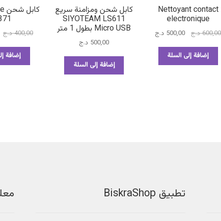
Nettoyant contact
كابل شحن ومزامنة سريع
كاب
371
SIYOTEAM LS611
electronique
Micro USB بطول 1 متر
السعر
السعر
ا
600,0
د.ج
500,00
د.ج
400,00
د.ج
500,00
د.ج
الأصلي
الحالي
ا
هو:
هو:
ه
إضافة إلى السلة
إضافة إل
600,00 د.ج.
500,00 د.ج.
0
إضافة إلى السلة
تطبيق BiskraShop
معل