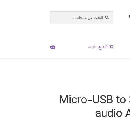
البحث
بحث
عن:
0,00
د.ج
فارغة
Micro-USB to
audio 