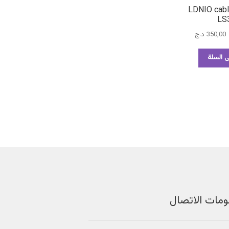
ل شحن LDNIO cable
LS
لسعر
السعر
350,00
د.ج
لأصلي
الحالي
و:
هو:
ى السلة
400,0 د.ج.
350,00 د.ج.
ومات الاتصال