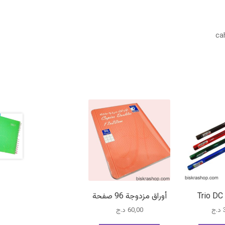
ca
أوراق مزدوجة 96 صفحة
د.ج
60,00
د.ج