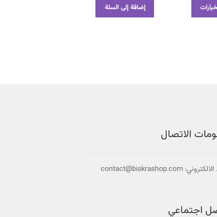
هناك
يارات
إضافة إلى السلة
العديد
من
الأشكال
المختلفة
لهذا
المنتج.
يمكن
اختيار
الخيارات
على
صفحة
المنتج
ومات الاتصال
تروني: contact@biskrashop.com
صل اجتماعي