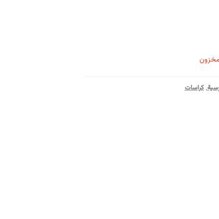
مخزون
سية
,
كراسات