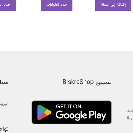
هناك
إضافة إلى السلة
حدد الخيارات
حدد الخ
العديد
من
الأشكال
المختلفة
لهذا
المنتج.
يمكن
اختيار
الخيارات
على
صفحة
المنتج
تطبيق BiskraShop
معل
البريد الالك
ات،
ربة
توا