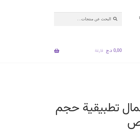
البحث
بحث
عن:
0,00
د.ج
فارغة
مال تطبيقية حجم