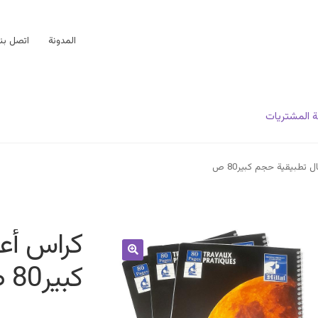
المدونة
اتصل بنا
 المشتريات
 تطبيقية حجم كبير80 ص
كراس أع
كبير80 ص