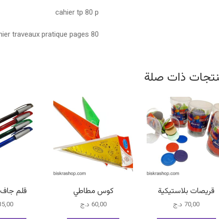
cahier tp 80 p
hier traveaux pratique pages 80
تجات ذات صلة
قريصات بلاستيكية
كوس مطاطي
قلم جاف Trio DC
70,00
د.ج
60,00
د.ج
35,00