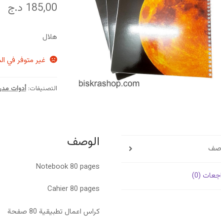
185,00
د.ج
هلال
غير متوفر في ال
التصنيفات:
أدوات مدر
الوصف
وصف
Notebook 80 pages
جعات (0)
Cahier 80 pages
كراس اعمال تطبيقية 80 صفحة