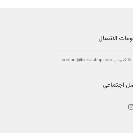
يمكن
يمكن
اختيار
اختيار
الخيارات
الخيارات
على
على
صفحة
صفحة
المنتج
المنتج
ومات الاتصال
تروني: contact@biskrashop.com
صل اجتماعي
بوك
نستجرام