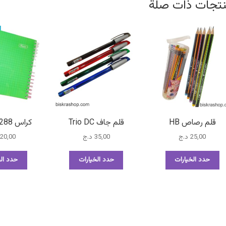
تجات ذات صلة
قلم رصاص HB
قلم جاف Trio DC
كراس 288 ص الريان
25,00
د.ج
35,00
د.ج
20,00
هناك
هناك
حدد الخيارات
حدد الخيارات
حدد الخ
العديد
العديد
من
من
الأشكال
الأشكال
المختلفة
المختلفة
لهذا
لهذا
المنتج.
المنتج.