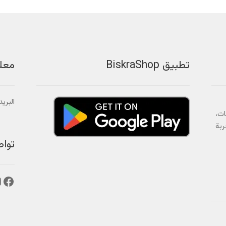
يمكن
يمكن
اختيار
اختيار
الخيارات
الخيارات
على
على
صفحة
صفحة
المنتج
المنتج
تطبيق BiskraShop
معل
البريد الالك
ات،
ربة
توا
فيس
إ