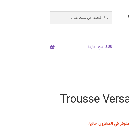
البحث
بحث
عن:
0,00
د.ج
فارغة
توفر في المخزون حالياً.