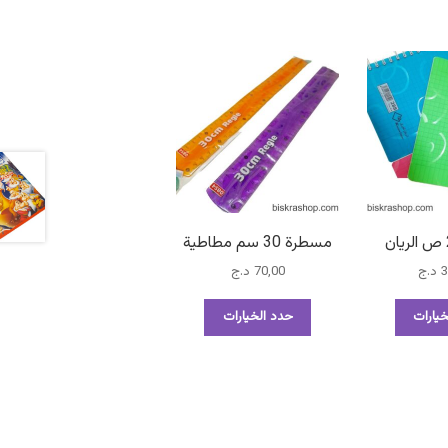
مسطرة 30 سم مطاطية
3
د.ج
70,00
د.ج
هناك
هناك
يارات
حدد الخيارات
العديد
العديد
من
من
الأشكال
الأشكال
المختلفة
المختلفة
لهذا
لهذا
المنتج.
المنتج.