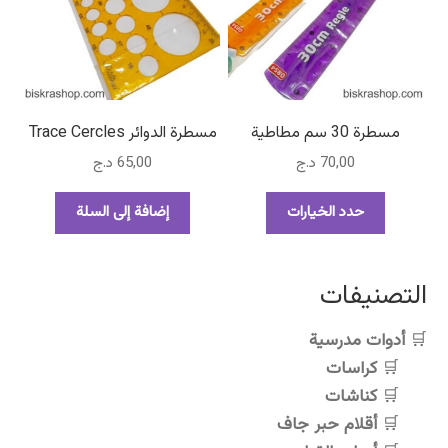
المنتج.
المنتج.
يمكن
يمكن
اختيار
اختيار
الخيارات
الخيارات
على
على
صفحة
صفحة
مسطرة 30 سم مطاطية
مسطرة الدوائر Trace Cercles
المنتج
المنتج
70,00
د.ج
65,00
د.ج
هناك
حدد الخيارات
إضافة إلى السلة
العديد
من
الأشكال
التصنيفات
المختلفة
لهذا
أدوات مدرسية
المنتج.
كراسات
يمكن
اختيار
كناشات
الخيارات
أقلام حبر جاف
على