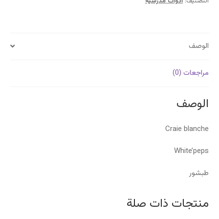
10
التصنيف:
أدوات مدرسية
قطع
الوصف
مراجعات (0)
الوصف
Craie blanche
White’peps
طبشور
منتجات ذات صلة